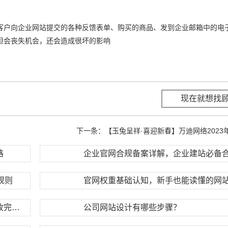
户向企业网站提交的各种反馈表单、购买的商品、发到企业邮箱中的电
但会丧失机会，还会造成很坏的影响
现在就想找
下一条：
【玉兔呈祥·喜迎新春】万迪网络2023
路
企业官网合规备案详解，企业建站必备
规则
官网权重基础认知，新手也能读懂的网
网站改版流程全解析，从需求调研到上线验收完整步骤
公司网站设计有哪些步骤？