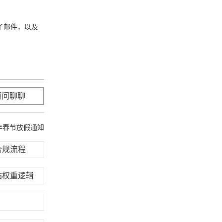
子邮件，以及
顾问聊聊
立即咨询
年春节放假通知
合规流程
站权重逻辑