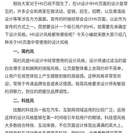
相信大家对于H5已经不陌生了，在UI设计中H5页面的设计是常
见的，许多企业和商家在做活动，促销，招生，招聘，以及邀请函
设计等等涉及方方面面，宣传的时候经常会设计H5页面，以此作为
宣传的方式之一。而想要设计一个吸引用户的H5，就需要先来确定
下设计风格。H5设计风格都有哪些呢？今天小编就来跟大家介绍几
种关于H5页面中常使用的设计风格
一、简约风
简约风是H5设计中经常使用的设计风格，设计师通过适当的留
白处理手法和娴熟的排版风格，让页面整体看上去简约却不简单，
让用户在视觉体验上产生细致别致的高级感。这种风格非常受欢
迎，常用于传递品牌信息或表达情感。极简风格要求设计师有敏锐
的洞察力，到位的把握住品牌调性。
二、科技风
炫酷的科技风一般在汽车、互联网领域运用的比较广泛，运用
这样的设计风格能够在第一时间吸引年轻用户的眼球。科技感风格
大多数结合特效、互动来做，不仅页面设计体现出满满的高大上，
其特效和互动功能也多使用高科技，例如3D、全景重動感应等等。