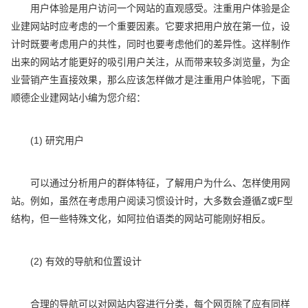
用户体验是用户访问一个网站的直观感受。注重用户体验是企
业建网站时应考虑的一个重要因素。它要求把用户放在第一位，设
计时既要考虑用户的共性，同时也要考虑他们的差异性。这样制作
出来的网站才能更好的吸引用户关注，从而带来较多浏览量，为企
业营销产生直接效果，那么应该怎样做才是注重用户体验呢，下面
顺德企业建网站小编为您介绍：
(1) 研究用户
可以通过分析用户的群体特征，了解用户为什么、怎样使用网
站。例如，虽然在考虑用户阅读习惯设计时，大多数会遵循Z或F型
结构，但一些特殊文化，如阿拉伯语类的网站可能刚好相反。
(2) 有效的导航和位置设计
合理的导航可以对网站内容进行分类，每个网页除了应有同样